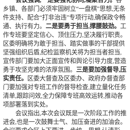
会议强调,
一是要强化协同,凝聚合力
。
各
乡镇、各部门必须牢固树立
“一盘棋”思想,无条
件支持、配合“打非治违”专项行动,确保政令畅
通、执行有力。
二是要勇于担当,撑腰鼓劲
。
工
作专班要坚定信心、顶住压力,坚决履行职责。
区委明确将为敢于担当、踏实做事的干部提供
坚强组织后盾,纪检监察机关将为担当者担当,
宣传部门要加大正面宣传和舆论引导力度,营造
勇于攻坚克难的浓厚氛围。
三是要加强督导,压
实责任
。
区委大督查及区委办、政府办督查部
门要加强对专班工作的督导检查,建立量化任务
清单,跟踪问效,全力保障专班高效运转,推动各
项部署落到实处。
会议指出,本次会议既是一次阶段工作的推
进会,也是一次鼓舞士气、加压奋进的加油会。