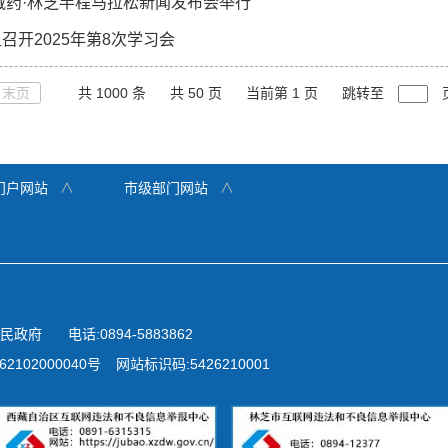
藏药·林芝半程马拉松新闻发布会举行
开2025年第8次学习会
末页
共 1000 条
共 50 页
当前第 1 页
跳转至
门户网站
∧
市级部门网站
∧
民政府
电话:0894-5883862
2102000040号
网站标识码:5426210001