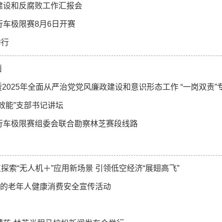
建设和反腐败工作汇报会
行车极限赛8月6日开赛
举行
菌
2025年全面从严治党党风廉政建设和意识形态工作 “一岗双责”
效能”支部书记讲坛
自行车极限赛组委会联合勘察林芝赛段线路
索“无人机＋”应用新场景 引领低空经济“展翅高飞”
题的老年人健康消费安全宣传活动