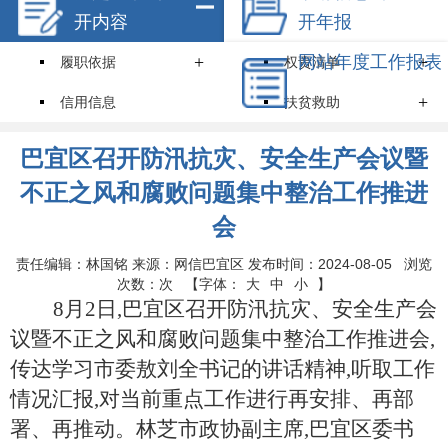
开内容
开年报
+
网站年度工作报表
+
履职依据
权责清单
+
信用信息
扶贫救助
就业创业
住房保障
巴宜区召开防汛抗灾、安全生产会议暨
+
环境保护
教育招生
不正之风和腐败问题集中整治工作推进
会
医疗卫生
食品药品安全
价格和收费
安全生产
责任编辑：林国铭 来源：网信巴宜区 发布时间：2024-08-05 浏览
次数：
次
【字体：
大
中
小
】
+
机关简介
规划计划
8月2日,巴宜区召开防汛抗灾、安全生产会
议暨不正之风和腐败问题集中整治工作推进会,
统计信息
服务事项
传达学习市委敖刘全书记的讲话精神,听取工作
+
通知公告
财政资金
情况汇报,对当前重点工作进行再安排、再部
行政事业性收费
政府采购
署、再推动。林芝市政协副主席,巴宜区委书