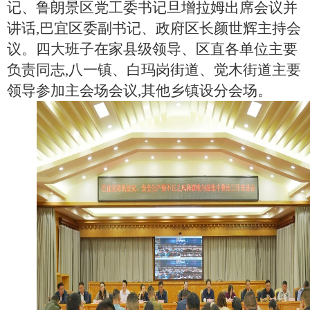
记、鲁朗景区党工委书记旦增拉姆出席会议并
重大建设项目
民生领域
讲话,巴宜区委副书记、政府区长颜世辉主持会
应急管理
监查信息
议。四大班子在家县级领导、区直各单位主要
人事招考
其他信息
负责同志,八一镇、白玛岗街道、觉木街道主要
领导参加主会场会议,其他乡镇设分会场。
政府常务会议
双公示