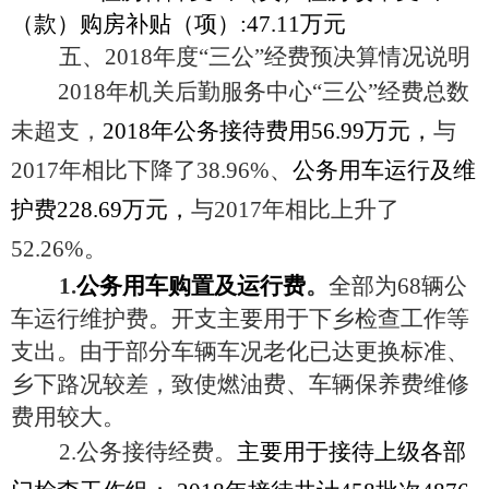
（款）购房补贴（项
）
:47.11万元
五、
2018年度“三公”经费预决算情况说明
2018年机关后勤服务中心“三公”经费总数
未超支，
2018年公务接待费用56.99万元，
与
2017年相比下降了38.96%、
公务用车运行及维
护费
228.69万元，
与
2017年相比上升了
52.26%。
1.
公务用车购置及运行费
。
全部为
68辆公
车运行维护费。开支主要用于下乡检查工作等
支出。由于部分车辆车况老化已达更换标准、
乡下路况较差，致使燃油费、车辆保养费维修
费用较大。
2.公务接待经费。
主要用于接待上级各部