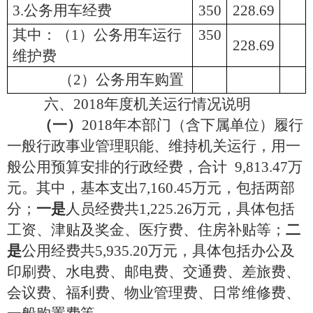
3.公务用车经费
350
228.69
其中：（1）公务用车运行
350
228.69
维护费
（2）公务用车购置
六、
2018年度
机关运行情况说明
（一）
2018年本部门（含
下属单位）
履行
一般行政事业管理职能、维持机关运行，用一
般公用预算安排的行政经费，合计
9,813.47万
元。其中
，
基本支出
7,160.45万元，
包括两部
分；
一
是
人员经费
共
1,225.26万元
，具体包括
工资、津贴及奖金、医疗费、住房补贴等
；
二
是
公用经费
共
5,935.20万元
，具体包括办公
及
印刷费、水电费、邮电费、交通费、差旅费、
会议费、福利费、物业管理费、日常维修费、