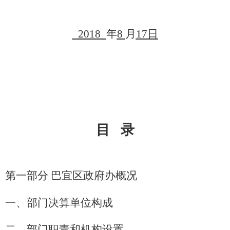
应急管理
监查信息
人事招考
其他信息
2018
年
8
月
17日
政府常务会议
双公示
目
录
第一部分
巴宜区政府办概况
一、部门决算单位构成
二、部门职责和机构设置