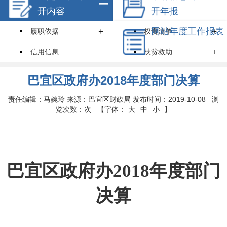
开内容
开年报
+
网站年度工作报表
+
履职依据
权责清单
+
信用信息
扶贫救助
就业创业
住房保障
巴宜区政府办2018年度部门决算
+
环境保护
教育招生
责任编辑：马婉玲 来源：巴宜区财政局 发布时间：2019-10-08 浏
览次数：
次
【字体：
大
中
小
】
医疗卫生
食品药品安全
价格和收费
安全生产
+
机关简介
规划计划
巴宜区政府办
2018年度部门
统计信息
服务事项
决算
-
通知公告
财政资金
2017