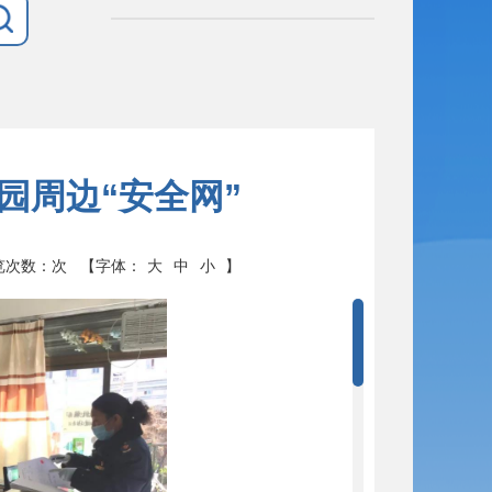
园周边“安全网”
浏览次数：
次
【字体：
大
中
小
】