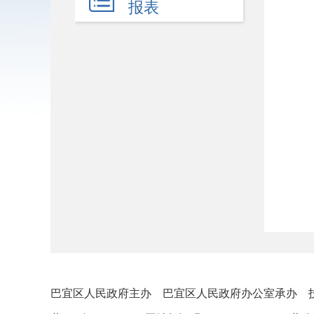
规划计划
报表
统计信息
服务事项
通知公告
+
财政资金
行政事业性收费
政府采购
重大建设项目
民生领域
应急管理
监查信息
巴宜区人民政府主办 巴宜区人民政府办公室承办 
人事招考